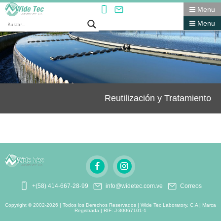
Menu
Menu
Reutilización y Tratamiento
+(58) 414-667-28-99
info@widetec.com.ve
Correos
Copyright © 2002-2026 | Todos los Derechos Reservados | Wide Tec Laboratory, C.A | Marca
Registrada | RIF: J-30067101-1