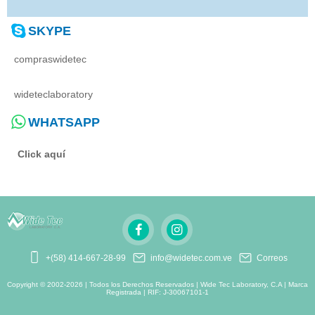
SKYPE
compraswidetec
wideteclaboratory
WHATSAPP
Click aquí
+(58) 414-667-28-99
info@widetec.com.ve
Correos
Copyright © 2002-2026 | Todos los Derechos Reservados | Wide Tec Laboratory, C.A | Marca
Registrada | RIF: J-30067101-1