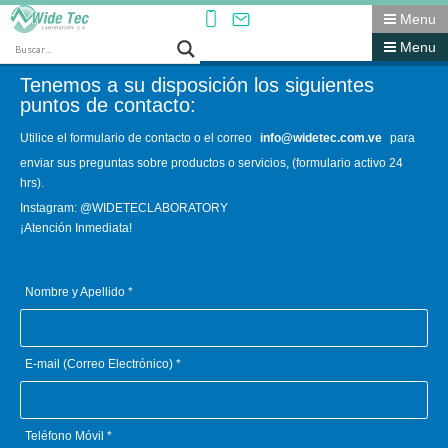
Menu
¡Gracias por su interés en
Wide Tec Laboratory,
Menu
C.A.!
Tenemos a su disposición los siguientes
puntos de contacto:
Utilice el formulario de contacto o el correo
info@widetec.com.ve
para
enviar sus preguntas sobre productos o servicios, (formulario activo 24
hrs).
Instagram: @WIDETECLABORATORY
¡Atención Inmediata!
Nombre y Apellido *
E-mail (Correo Electrónico) *
Teléfono Móvil *