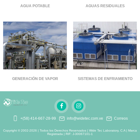
AGUA POTABLE
AGUAS RESIDUALES
GENERACIÓN DE VAPOR
SISTEMAS DE ENFRIAMIENTO
+(58) 414-667-28-99
info@widetec.com.ve
Correos
Copyright © 2002-2026 | Todos los Derechos Reservados | Wide Tec Laboratory, C.A | Marca
Registrada | RIF: J-30067101-1