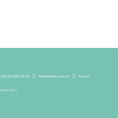
+(58) 414-667-28-99
info@widetec.com.ve
Correos
: J-30067101-1