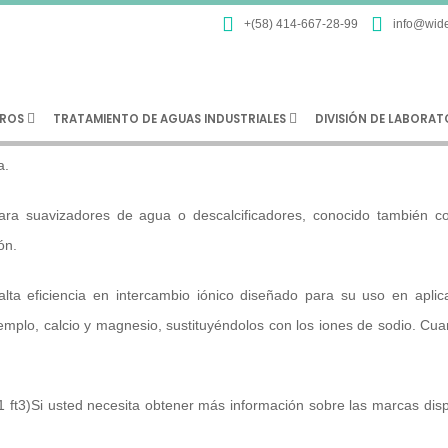
+(58) 414-667-28-99
info@wide
ROS
TRATAMIENTO DE AGUAS INDUSTRIALES
DIVISIÓN DE LABORA
a.
ara suavizadores de agua o descalcificadores, conocido también c
ón.
alta eficiencia en intercambio iónico diseñado para su uso en aplic
jemplo, calcio y magnesio, sustituyéndolos con los iones de sodio. Cu
1 ft3)Si usted necesita obtener más información sobre las marcas dispo