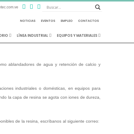
tec.com.ve
Resina Cationica
NOTICIAS
EVENTOS
EMPLEO
CONTACTOS
TORIO
LÍNEA INDUSTRIAL
EQUIPOS Y MATERIALES
omo ablandadores de agua y retención de calcio y
aciones industriales o domésticas, en equipos para
ando la capa de resina se agota con iones de dureza,
nibles de la resina, escríbanos al siguiente correo: