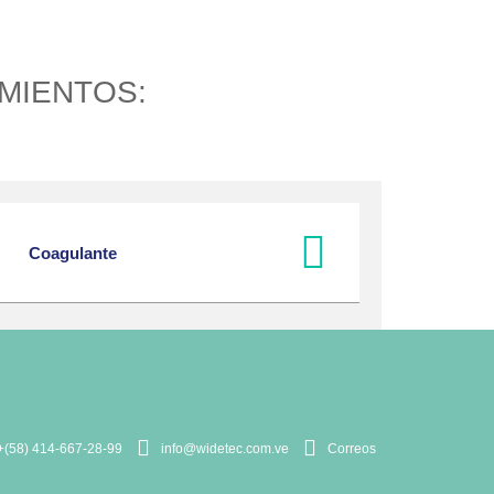
MIENTOS:
Coagulante
+(58) 414-667-28-99
info@widetec.com.ve
Correos