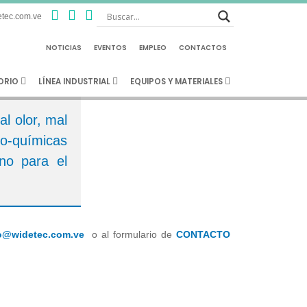
tec.com.ve
Agua Potable
NOTICIAS
EVENTOS
EMPLEO
CONTACTOS
TORIO
LÍNEA INDUSTRIAL
EQUIPOS Y MATERIALES
l olor, mal
ico-químicas
rno para el
o@widetec.com.ve
o al formulario de
CONTACTO