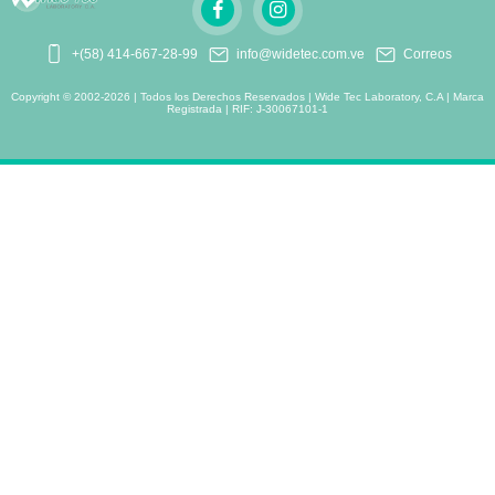
+(58) 414-667-28-99
info@widetec.com.ve
Correos
Copyright © 2002-2026 | Todos los Derechos Reservados | Wide Tec Laboratory, C.A | Marca
Registrada | RIF: J-30067101-1