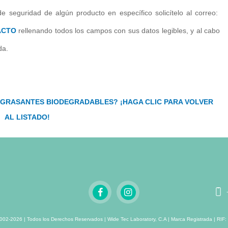
de seguridad de algún producto en específico solicítelo al correo:
ACTO
rellenando todos los campos con sus datos legibles, y al cabo
da.
NGRASANTES BIODEGRADABLES? ¡HAGA CLIC PARA VOLVER
AL LISTADO!
002-2026 | Todos los Derechos Reservados | Wide Tec Laboratory, C.A | Marca Registrada | RIF