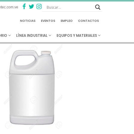
R 240 – Desengrasante
tec.com.ve
Biodegradable
NOTICIAS
EVENTOS
EMPLEO
CONTACTOS
ORIO
LÍNEA INDUSTRIAL
EQUIPOS Y MATERIALES