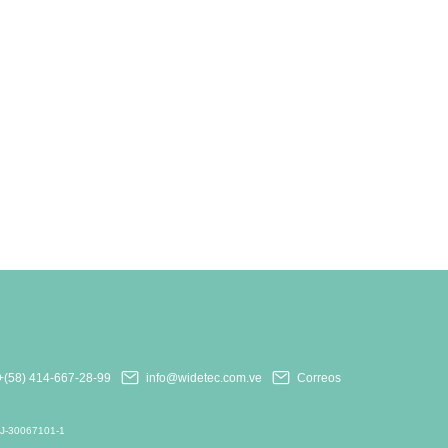
+(58) 414-667-28-99
info@widetec.com.ve
Correos
: J-30067101-1