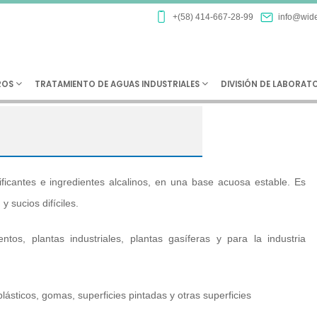
TECGRESE
+(58) 414-667-28-99
info@wide
ROS
TRATAMIENTO DE AGUAS INDUSTRIALES
DIVISIÓN DE LABORAT
ficantes e ingredientes alcalinos, en una base acuosa estable. Es
y sucios difíciles.
os, plantas industriales, plantas gasíferas y para la industria
lásticos, gomas, superficies pintadas y otras superficies