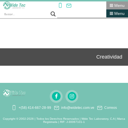
Menu
Menu
Creatividad
+(58) 414-667-28-99
info@widetec.com.ve
Correos
Copyright © 2002-2026 | Todos los Derechos Reservados | Wide Tec Laboratory, C.A | Marca
Registrada | RIF: J-30067101-1