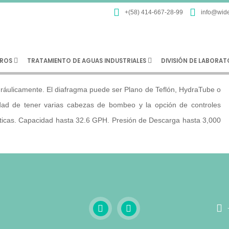
Bomba Pulsafe
+(58) 414-667-28-99
info@wide
ROS
TRATAMIENTO DE AGUAS INDUSTRIALES
DIVISIÓN DE LABORA
ráulicamente. El diafragma puede ser Plano de Teflón, HydraTube o
idad de tener varias cabezas de bombeo y la opción de controles
ticas. Capacidad hasta 32.6 GPH. Presión de Descarga hasta 3,000