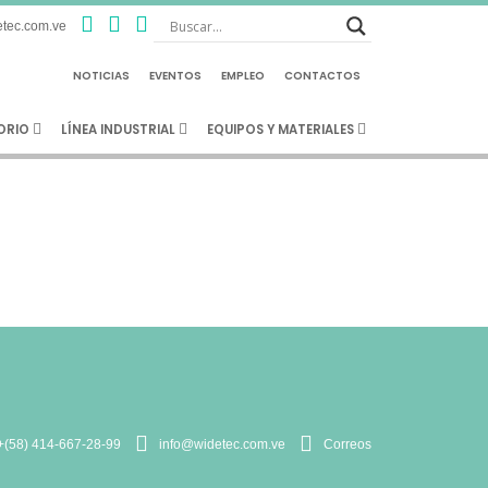
eder tipo diafragma serie
tec.com.ve
pulsa 680
NOTICIAS
EVENTOS
EMPLEO
CONTACTOS
TORIO
LÍNEA INDUSTRIAL
EQUIPOS Y MATERIALES
+(58) 414-667-28-99
info@widetec.com.ve
Correos